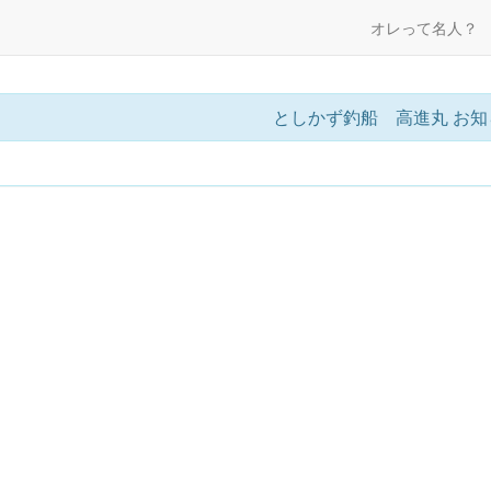
オレって名人？
としかず釣船 高進丸 お知