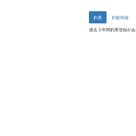
釣果
釣船情報
過去３年間釣果登録があ