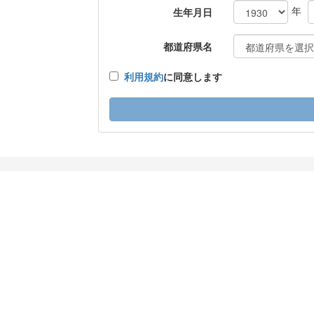
年
生年月日
都道府県名
利用規約
に同意します