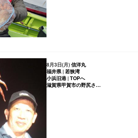
8月3日(月)
信洋丸
福井県
|
若狭湾
小浜旧港
|
TOPへ