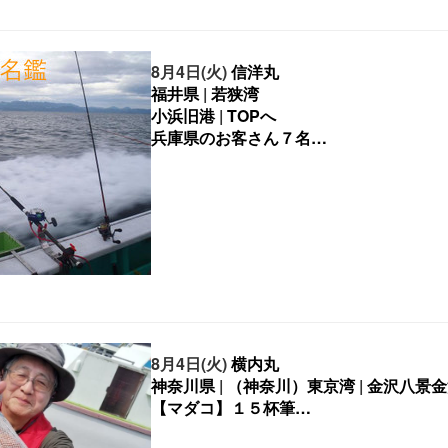
8月4日(火)
信洋丸
福井県
|
若狭湾
小浜旧港
|
TOPへ
8月4日(火)
横内丸
神奈川県
|
（神奈川）東京湾
|
金沢八景金