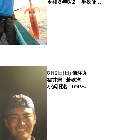
8月2日(日)
信洋丸
福井県
|
若狭湾
小浜旧港
|
TOPへ