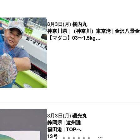
8月3日(月)
横内丸
神奈川県
|
（神奈川）東京湾
|
金沢八景金
8月3日(月)
磯光丸
静岡県
|
遠州灘
福田港
|
TOPへ