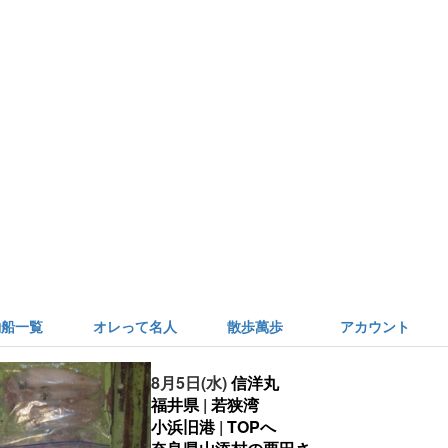
釣船一覧
オレって名人
散歩萬歩
アカウント
8月5日(水)
信洋丸
福井県
|
若狭湾
小浜旧港
|
TOPへ